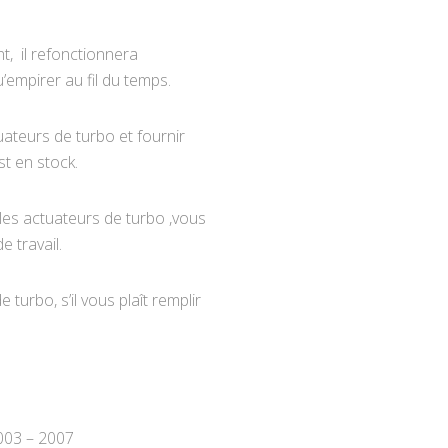
t, il refonctionnera
’empirer au fil du temps.
teurs de turbo et fournir
t en stock.
es actuateurs de turbo ,vous
 travail.
turbo, s’il vous plaît remplir
003 – 2007