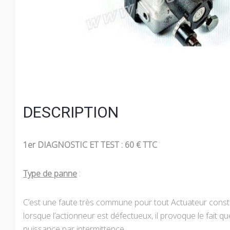
DESCRIPTION
1er DIAGNOSTIC ET TEST : 60 € TTC
Type de panne
:
C’est une faute très commune pour tout Actuateur constr
lorsque l’actionneur est défectueux, il provoque le fait q
puissance par intermittence.