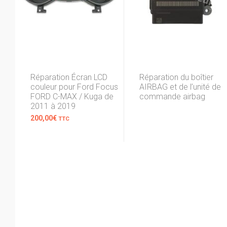
Réparation Écran LCD
Réparation du boîtier
couleur pour Ford Focus
AIRBAG et de l’unité de
FORD C-MAX / Kuga de
commande airbag
2011 à 2019
200,00
€
TTC