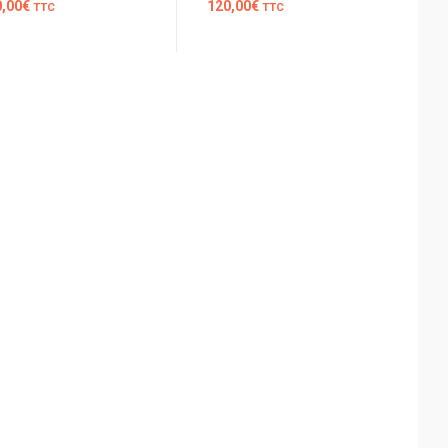
0,00
€
120,00
€
TTC
TTC