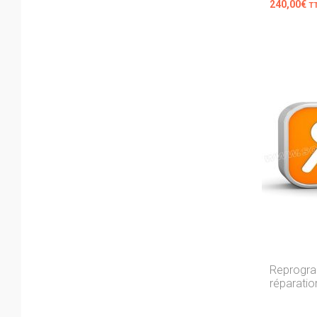
240,00
€
T
Reprogra
réparatio