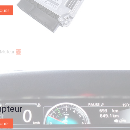
duits
r Moteur
(2)
pteur
duits