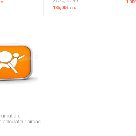
XC70, XC90
1 00
TC
185,00
€
TTC
mmation,
n calculateur airbag