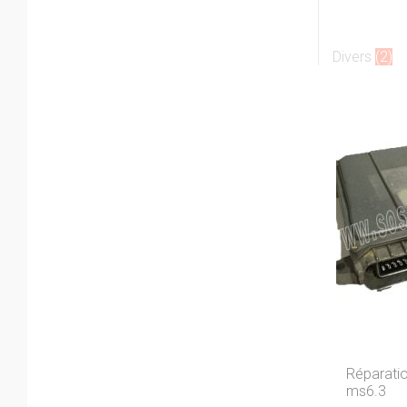
Divers
(2)
Réparatio
ms6.3