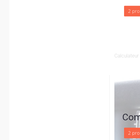
2 pro
Calculateu
Com
2 pro