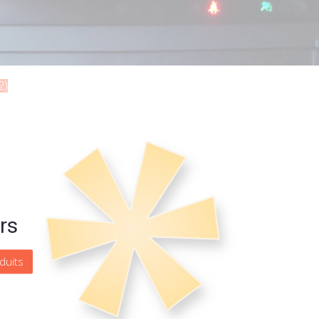
2)
rs
duits