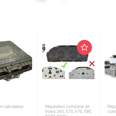
n calculateur
Réparation compteur de
Répa
Volvo S60, S70, V70, S80,
cont