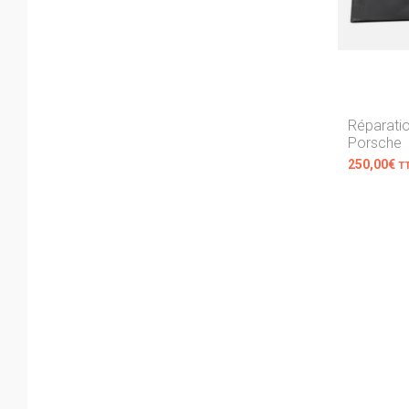
Réparatio
Porsche
250,00
€
T