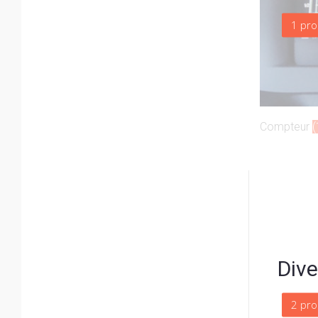
1 pro
Compteur
(
Dive
2 pro