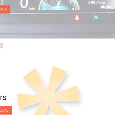
duit
1)
rs
duits