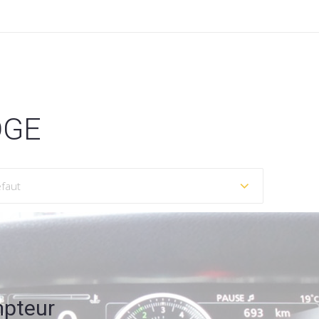
DGE
pteur