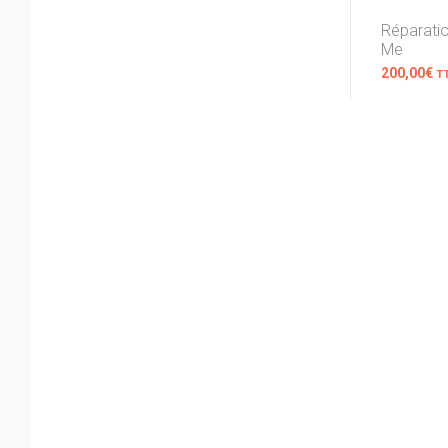
Réparati
Me
200,00
€
T